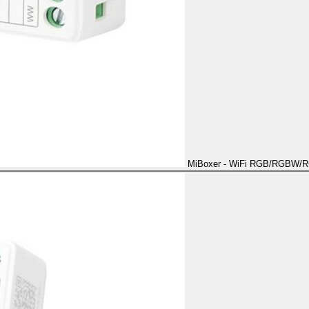
MiBoxer - WiFi RGB/RGBW/RG