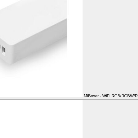
MiBoxer - WiFi RGB/RGBW/RG