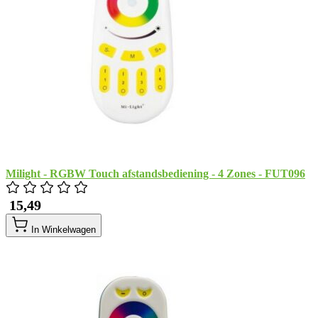
Milight - RGBW Touch afstandsbediening - 4 Zones - FUT096
​ 15,49
In Winkelwagen