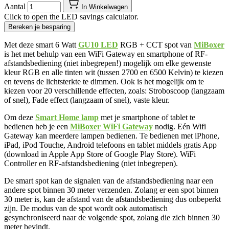
Aantal
In Winkelwagen
Click to open the LED savings calculator.
Bereken je besparing
Met deze smart 6 Watt
GU10 LED
RGB + CCT spot van
MiBoxer
is het met behulp van een WiFi Gateway en smartphone of RF-
afstandsbediening (niet inbegrepen!) mogelijk om elke gewenste
kleur RGB en alle tinten wit (tussen 2700 en 6500 Kelvin) te kiezen
en tevens de lichtsterkte te dimmen. Ook is het mogelijk om te
kiezen voor 20 verschillende effecten, zoals: Stroboscoop (langzaam
of snel), Fade effect (langzaam of snel), vaste kleur.
Om deze
Smart Home lamp
met je smartphone of tablet te
bedienen heb je een
MiBoxer WiFi Gateway
nodig. Eén Wifi
Gateway kan meerdere lampen bedienen. Te bedienen met iPhone,
iPad, iPod Touche, Android telefoons en tablet middels gratis App
(download in Apple App Store of Google Play Store). WiFi
Controller en RF-afstandsbediening (niet inbegrepen).
De smart spot kan de signalen van de afstandsbediening naar een
andere spot binnen 30 meter verzenden. Zolang er een spot binnen
30 meter is, kan de afstand van de afstandsbediening dus onbeperkt
zijn. De modus van de spot wordt ook automatisch
gesynchroniseerd naar de volgende spot, zolang die zich binnen 30
meter bevindt.