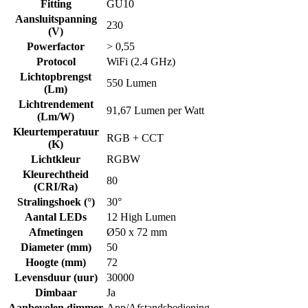
Fitting
GU10
Aansluitspanning
230
(V)
Powerfactor
> 0,55
Protocol
WiFi (2.4 GHz)
Lichtopbrengst
550 Lumen
(Lm)
Lichtrendement
91,67 Lumen per Watt
(Lm/W)
Kleurtemperatuur
RGB + CCT
(K)
Lichtkleur
RGBW
Kleurechtheid
80
(CRI/Ra)
Stralingshoek (°)
30°
Aantal LEDs
12 High Lumen
Afmetingen
Ø50 x 72 mm
Diameter (mm)
50
Hoogte (mm)
72
Levensduur (uur)
30000
Dimbaar
Ja
Aanbevolen dimmer
App/Afstandsbediening