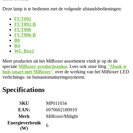
Deze lamp is te bedienen met de volgende afstandsbedieningen:
FUT092
FUT092-B
FUT096
FUT096-B
B0
B4
WL-Box1
Meer producten uit het MiBoxer assortiment vindt je op de de
speciale
MiBoxer productpagina
. Lees ook onze blog
"Maak je
huis smart met MiBoxer"
over de werking van het MiBoxer LED
verlichtings- en huisautomatiseringssysteem.
Specifications
SKU
MP011034
EAN:
6970602180919
Merk
MiBoxer/Milight
Energieverbruik
6
(W)