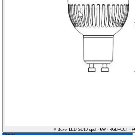
MiBoxer LED GU10 spot - 6W - RGB+CCT - F