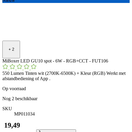
Nieuw
+
2
MiBoxer LED GU10 spot - 6W - RGB+CCT - FUT106
550 Lumen Tinten wit (2700K-6500K) + Kleur (RGB) Werkt met
afstandbediening of App .
Op voorraad
Nog
2
beschikbaar
SKU
MP011034
​ 19,49